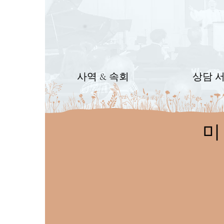
사역 & 속회
상담 
미