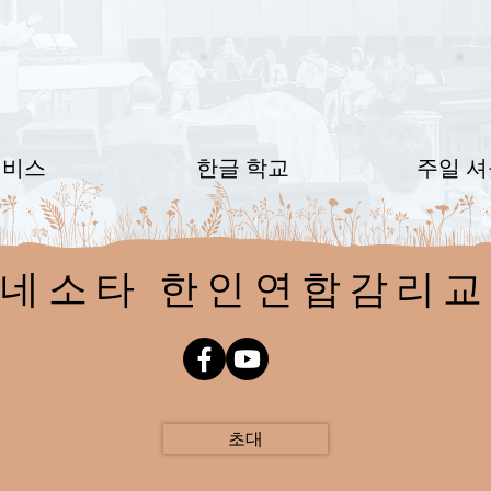
서비스
한글
학교
주일 셔
네소타 한인연합감리
초대