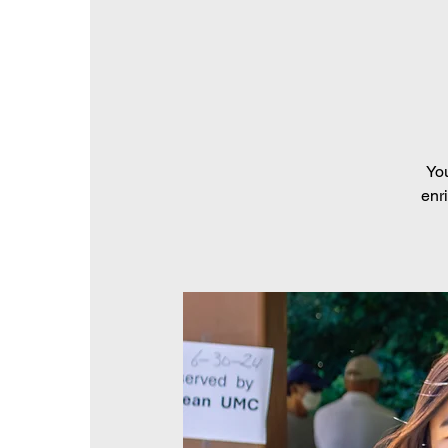
You
enr