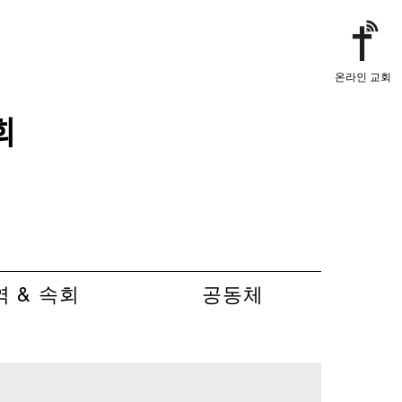
온라인 교회
회
역 & 속회
공동체