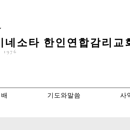
미네소타 한인연합감리교
. 1976
예배
기도와말씀
사