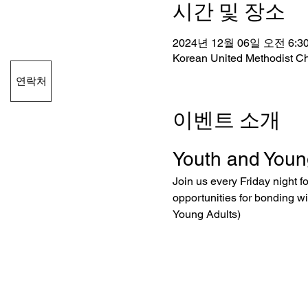
시간 및 장소
2024년 12월 06일 오전 6:30
Korean United Methodist C
연락처
이벤트 소개
Youth and Youn
Join us every Friday night f
opportunities for bonding w
Young Adults)