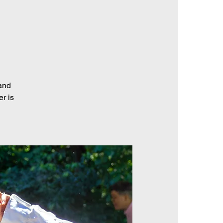
 and
r is