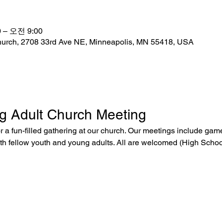
 – 오전 9:00
hurch, 2708 33rd Ave NE, Minneapolis, MN 55418, USA
g Adult Church Meeting
or a fun-filled gathering at our church. Our meetings include gam
ith fellow youth and young adults. All are welcomed (High Schoo